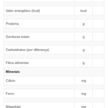
Valor energético (kcal)
kcal
Proteína
g
1
Gorduras totais
g
1
Carboidratos (por diferença)
g
Fibra alimentar
g
Minerais
Cálcio
mg
Ferro
mg
Magnésio
mg