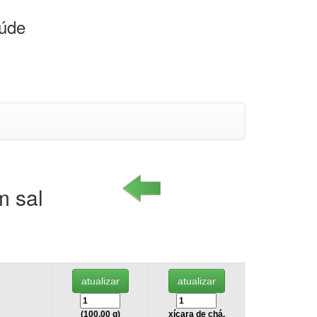
aúde
m sal
(100.00 g)
xícara de chá,