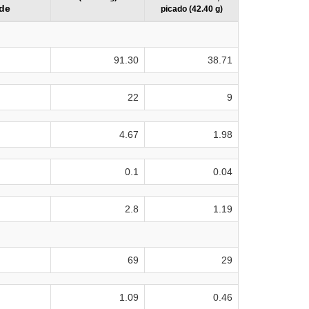
de
picado (42.40 g)
91.30
38.71
22
9
4.67
1.98
0.1
0.04
2.8
1.19
69
29
1.09
0.46