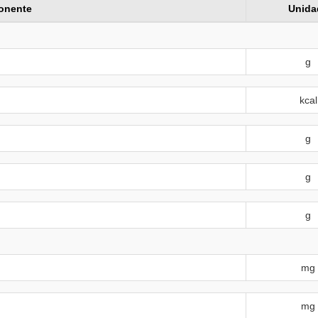
onente
Unida
g
kcal
g
g
g
mg
mg