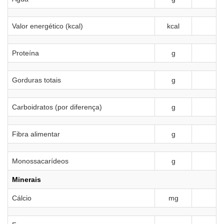
Valor energético (kcal)
kcal
Proteína
g
Gorduras totais
g
Carboidratos (por diferença)
g
Fibra alimentar
g
Monossacarídeos
g
Minerais
Cálcio
mg