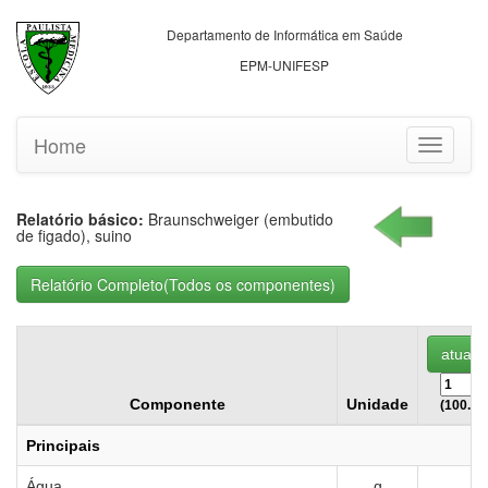
Departamento de Informática em Saúde
EPM-UNIFESP
Home
Toggle
navigati
Relatório básico:
Braunschweiger (embutido
de figado), suino
Componente
Unidade
(100.00
Principais
Água
g
5