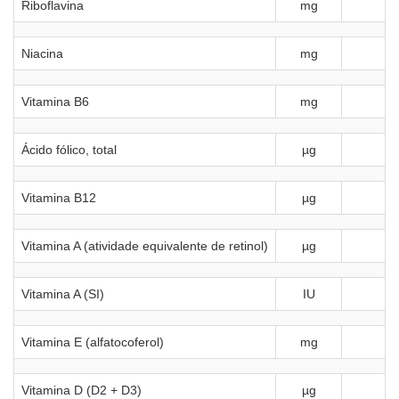
Riboflavina
mg
1
Niacina
mg
8
Vitamina B6
mg
Ácido fólico, total
µg
Vitamina B12
µg
2
Vitamina A (atividade equivalente de retinol)
µg
4
Vitamina A (SI)
IU
14
Vitamina E (alfatocoferol)
mg
Vitamina D (D2 + D3)
µg