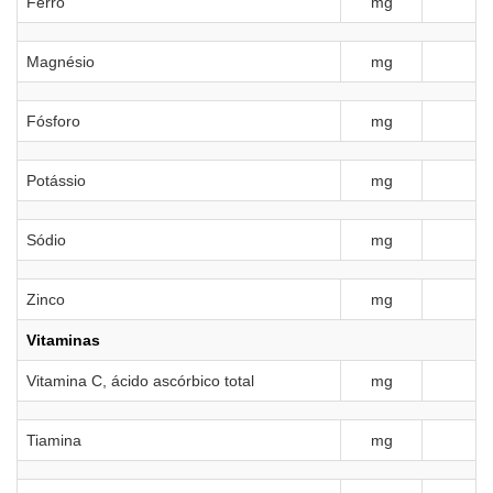
Ferro
mg
Magnésio
mg
Fósforo
mg
Potássio
mg
Sódio
mg
Zinco
mg
Vitaminas
Vitamina C, ácido ascórbico total
mg
Tiamina
mg
0