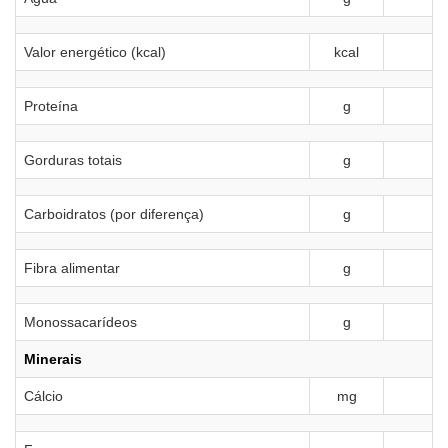
Valor energético (kcal)
kcal
Proteína
g
Gorduras totais
g
Carboidratos (por diferença)
g
Fibra alimentar
g
Monossacarídeos
g
Minerais
Cálcio
mg