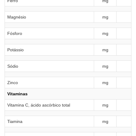
Ferro
mg
Magnésio
mg
Fósforo
mg
Potássio
mg
Sódio
mg
7
Zinco
mg
Vitaminas
Vitamina C, ácido ascórbico total
mg
Tiamina
mg
0