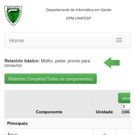
Departamento de Informática em Saúde
EPM-UNIFESP
Home
Toggle
navigati
Relatório básico:
Molho, peixe, pronto para
consumo
Componente
Unidade
(100.00
Principais
Água
g
7