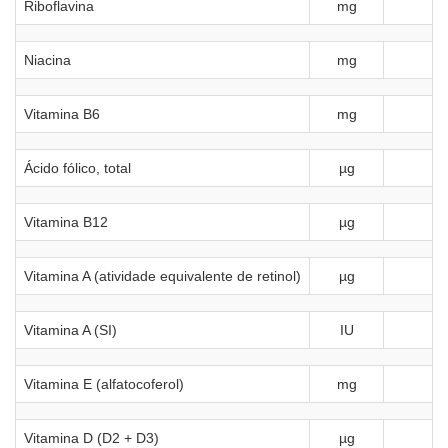
Riboflavina
mg
0
Niacina
mg
2
Vitamina B6
mg
0
Ácido fólico, total
µg
Vitamina B12
µg
Vitamina A (atividade equivalente de retinol)
µg
Vitamina A (SI)
IU
Vitamina E (alfatocoferol)
mg
Vitamina D (D2 + D3)
µg