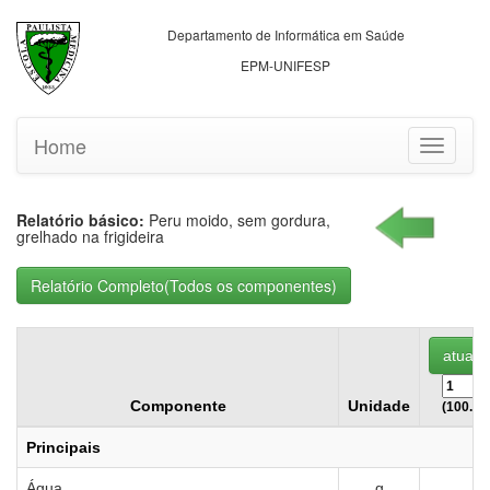
Departamento de Informática em Saúde
EPM-UNIFESP
Home
Toggle
navigati
Relatório básico:
Peru moido, sem gordura,
grelhado na frigideira
Componente
Unidade
(100.00
Principais
Água
g
6