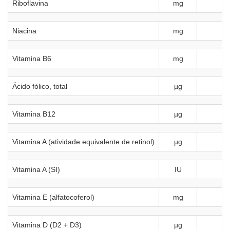
Riboflavina
mg
0
Niacina
mg
1
Vitamina B6
mg
Ácido fólico, total
µg
Vitamina B12
µg
Vitamina A (atividade equivalente de retinol)
µg
Vitamina A (SI)
IU
Vitamina E (alfatocoferol)
mg
Vitamina D (D2 + D3)
µg