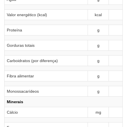
Valor energético (kcal)
kcal
Proteína
g
3
Gorduras totais
g
Carboidratos (por diferença)
g
Fibra alimentar
g
Monossacarídeos
g
Minerais
Cálcio
mg