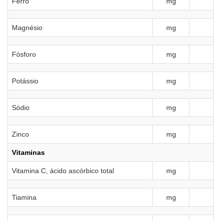
Ferro
mg
Magnésio
mg
Fósforo
mg
Potássio
mg
Sódio
mg
Zinco
mg
Vitaminas
Vitamina C, ácido ascórbico total
mg
Tiamina
mg
0