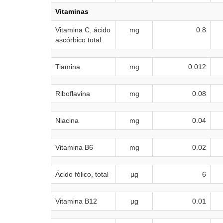
Vitaminas
Vitamina C, ácido
mg
0.8
ascórbico total
Tiamina
mg
0.012
Riboflavina
mg
0.08
Niacina
mg
0.04
Vitamina B6
mg
0.02
Ácido fólico, total
µg
6
Vitamina B12
µg
0.01