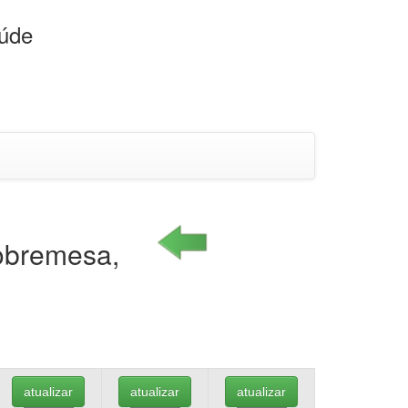
aúde
sobremesa,