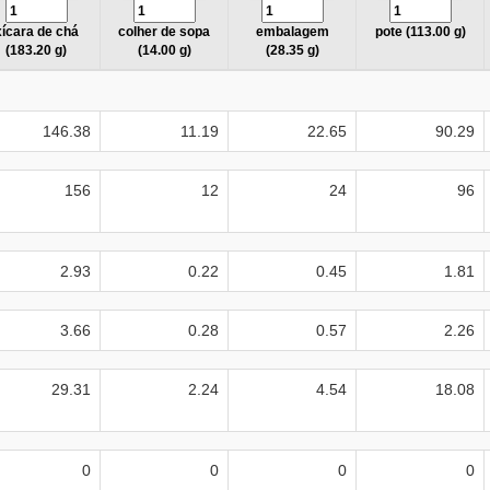
xícara de chá
colher de sopa
embalagem
pote (113.00 g)
(183.20 g)
(14.00 g)
(28.35 g)
146.38
11.19
22.65
90.29
156
12
24
96
2.93
0.22
0.45
1.81
3.66
0.28
0.57
2.26
29.31
2.24
4.54
18.08
0
0
0
0