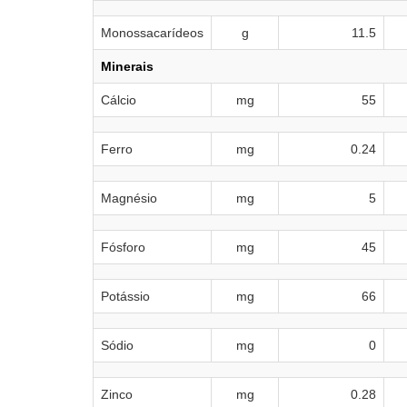
Monossacarídeos
g
11.5
Minerais
Cálcio
mg
55
Ferro
mg
0.24
Magnésio
mg
5
Fósforo
mg
45
Potássio
mg
66
Sódio
mg
0
Zinco
mg
0.28