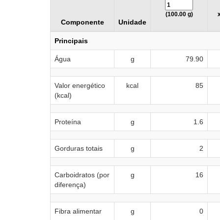
(100.00 g)
Componente
Unidade
Principais
Água
g
79.90
Valor energético
kcal
85
(kcal)
Proteína
g
1.6
Gorduras totais
g
2
Carboidratos (por
g
16
diferença)
Fibra alimentar
g
0