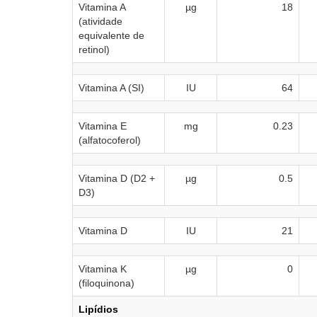
Vitamina A
µg
18
(atividade
equivalente de
retinol)
Vitamina A (SI)
IU
64
Vitamina E
mg
0.23
(alfatocoferol)
Vitamina D (D2 +
µg
0.5
D3)
Vitamina D
IU
21
Vitamina K
µg
0
(filoquinona)
Lipídios