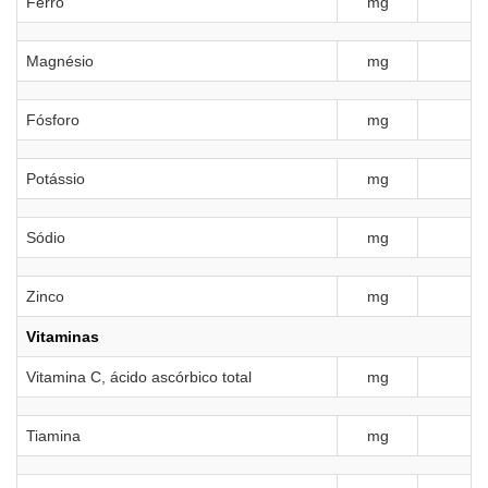
Ferro
mg
Magnésio
mg
Fósforo
mg
Potássio
mg
Sódio
mg
Zinco
mg
Vitaminas
Vitamina C, ácido ascórbico total
mg
Tiamina
mg
0