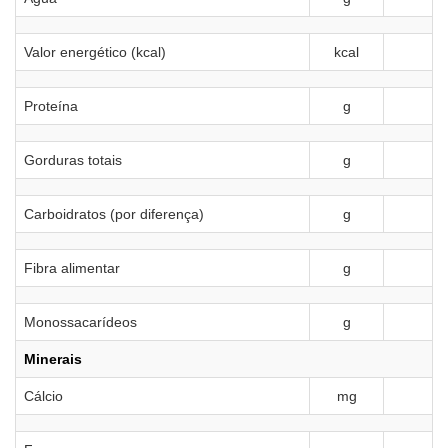
Valor energético (kcal)
kcal
Proteína
g
Gorduras totais
g
Carboidratos (por diferença)
g
Fibra alimentar
g
Monossacarídeos
g
Minerais
Cálcio
mg