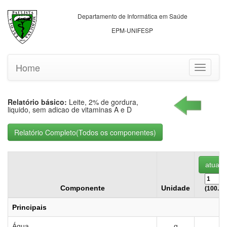
Departamento de Informática em Saúde
EPM-UNIFESP
Home
Toggle
navigati
Relatório básico:
Leite, 2% de gordura,
liquido, sem adicao de vitaminas A e D
Componente
Unidade
(100.00
Principais
Água
g
8