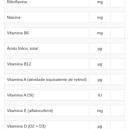
Riboflavina
mg
0
Niacina
mg
0
Vitamina B6
mg
0
Ácido fólico, total
µg
Vitamina B12
µg
Vitamina A (atividade equivalente de retinol)
µg
Vitamina A (SI)
IU
Vitamina E (alfatocoferol)
mg
Vitamina D (D2 + D3)
µg