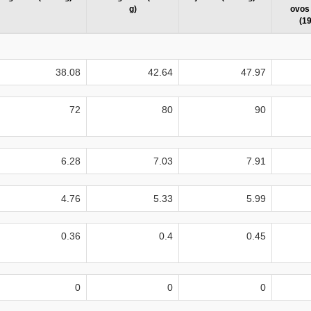
g)
ovos
(19
38.08
42.64
47.97
72
80
90
6.28
7.03
7.91
4.76
5.33
5.99
0.36
0.4
0.45
0
0
0