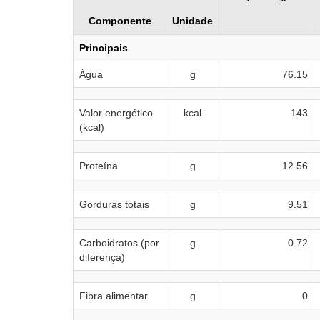
Componente
Unidade
Principais
Água
g
76.15
Valor energético
kcal
143
(kcal)
Proteína
g
12.56
Gorduras totais
g
9.51
Carboidratos (por
g
0.72
diferença)
Fibra alimentar
g
0