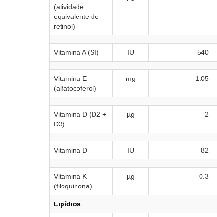
(atividade
equivalente de
retinol)
Vitamina A (SI)
IU
540
Vitamina E
mg
1.05
(alfatocoferol)
Vitamina D (D2 +
µg
2
D3)
Vitamina D
IU
82
Vitamina K
µg
0.3
(filoquinona)
Lipídios