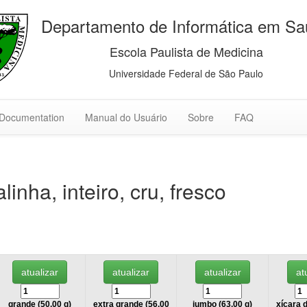
Departamento de Informática em S
Escola Paulista de Medicina
Universidade Federal de São Paulo
Documentation
Manual do Usuário
Sobre
FAQ
inha, inteiro, cru, fresco
grande (50.00 g)
extra grande (56.00
jumbo (63.00 g)
xícara d