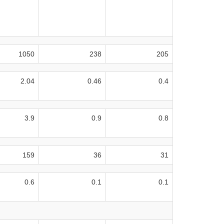
1050
238
205
2.04
0.46
0.4
3.9
0.9
0.8
159
36
31
0.6
0.1
0.1