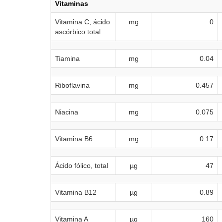
Vitaminas
Vitamina C, ácido
mg
0
ascórbico total
Tiamina
mg
0.04
Riboflavina
mg
0.457
Niacina
mg
0.075
Vitamina B6
mg
0.17
Ácido fólico, total
µg
47
Vitamina B12
µg
0.89
Vitamina A
µg
160