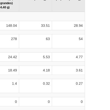
 grandes)
4.40 g)
148.04
33.51
28.94
278
63
54
24.42
5.53
4.77
18.49
4.18
3.61
1.4
0.32
0.27
0
0
0