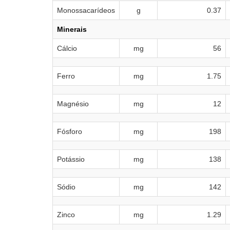
Monossacarídeos
g
0.37
Minerais
Cálcio
mg
56
Ferro
mg
1.75
Magnésio
mg
12
Fósforo
mg
198
Potássio
mg
138
Sódio
mg
142
Zinco
mg
1.29