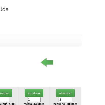
aúde
e chá, (3,88
médio (44.00 g)
pequeno (38.00 g)