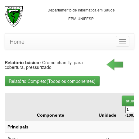
Departamento de Informática em Saúde
EPM-UNIFESP
Home
Toggle
navigati
Relatório básico:
Creme chantily, para
cobertura, pressurizado
Componente
Unidade
(100.00
Principais
Água
g
6