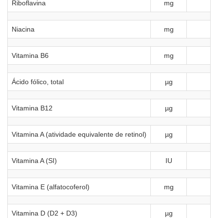
Riboflavina
mg
0
Niacina
mg
Vitamina B6
mg
0
Ácido fólico, total
µg
Vitamina B12
µg
Vitamina A (atividade equivalente de retinol)
µg
Vitamina A (SI)
IU
Vitamina E (alfatocoferol)
mg
Vitamina D (D2 + D3)
µg