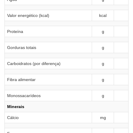
Valor energético (kcal)
kcal
Proteína
g
Gorduras totais
g
2
Carboidratos (por diferença)
g
1
Fibra alimentar
g
Monossacarídeos
g
Minerais
Cálcio
mg