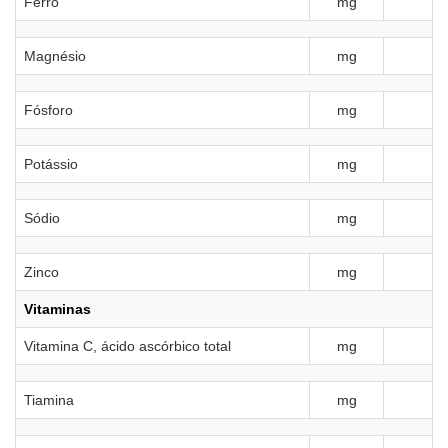
Ferro
mg
Magnésio
mg
Fósforo
mg
Potássio
mg
Sódio
mg
Zinco
mg
Vitaminas
Vitamina C, ácido ascórbico total
mg
Tiamina
mg
0